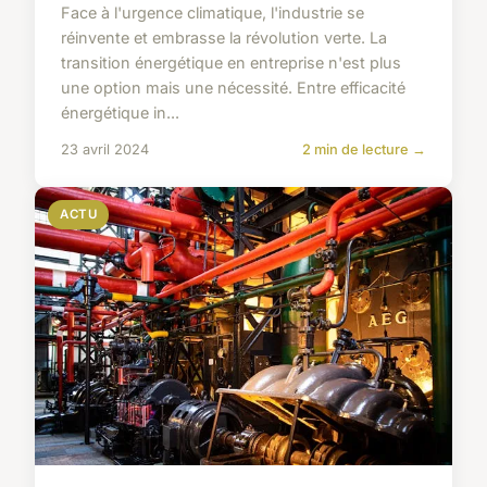
Face à l'urgence climatique, l'industrie se
réinvente et embrasse la révolution verte. La
transition énergétique en entreprise n'est plus
une option mais une nécessité. Entre efficacité
énergétique in...
23 avril 2024
2 min de lecture →
ACTU