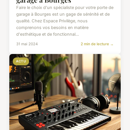
Faire le choix d'un spécialiste pour votre porte de
garage à Bourges est un gage de sérénité et de
qualité. Chez Espace Privilège, nous
comprenons vos besoins en matière
d'esthétique et de fonctionnal...
31 mai 2024
2 min de lecture →
ACTU